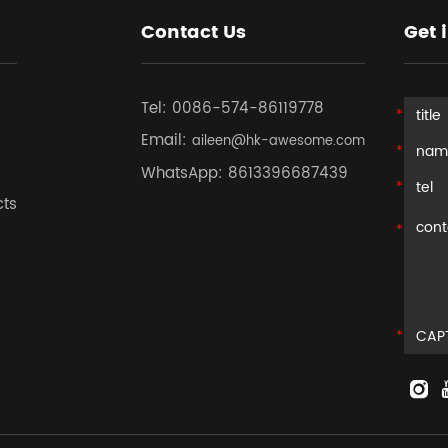
Contact Us
Get 
Tel:
0086-574-86119778
Email:
aileen@hk-awesome.com
WhatsApp:
8613396687439
cts